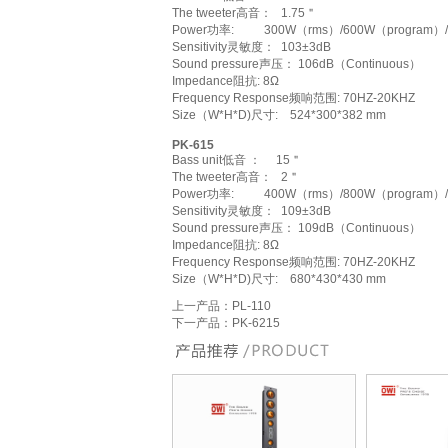
The tweeter高音： 1.75＂
Power功率: 300W（rms）/600W（program）/
Sensitivity灵敏度： 103±3dB
Sound pressure声压： 106dB（Continuous）
Impedance阻抗: 8Ω
Frequency Response频响范围: 70HZ-20KHZ
Size（W*H*D)尺寸: 524*300*382 mm
PK-615
Bass unit低音 ： 15＂
The tweeter高音： 2＂
Power功率: 400W（rms）/800W（program）/
Sensitivity灵敏度： 109±3dB
Sound pressure声压： 109dB（Continuous）
Impedance阻抗: 8Ω
Frequency Response频响范围: 70HZ-20KHZ
Size（W*H*D)尺寸: 680*430*430 mm
上一产品：
PL-110
下一产品：
PK-6215