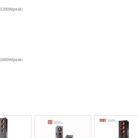
1200W(peak）
1600W(peak）