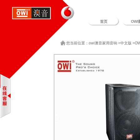
首页
OWI
您当前位置：
owi澳音家用音响
>
中文版
>
O