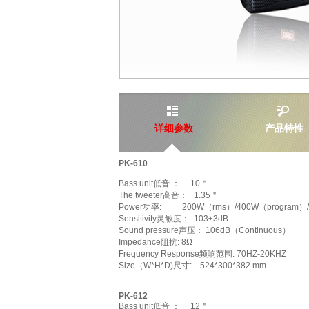
详细参数
产品特性
PK-610
Bass unit低音 ： 10＂
The tweeter高音： 1.35＂
Power功率: 200W（rms）/400W（program）/
Sensitivity灵敏度： 103±3dB
Sound pressure声压： 106dB（Continuous）
Impedance阻抗: 8Ω
Frequency Response频响范围: 70HZ-20KHZ
Size（W*H*D)尺寸: 524*300*382 mm
PK-612
Bass unit低音 ： 12＂