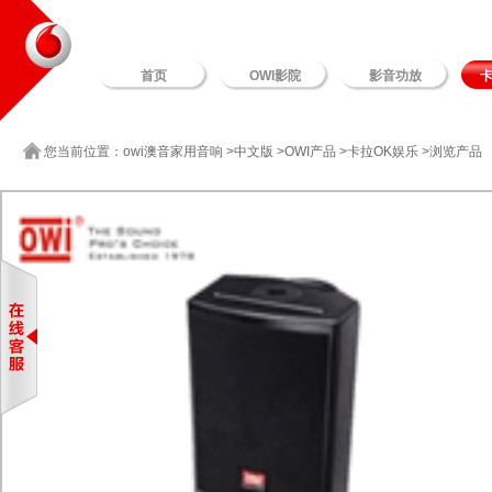
首页
OWI影院
影音功放
卡
您当前位置：
owi澳音家用音响
>
中文版
>
OWI产品
>
卡拉OK娱乐
>浏览产品